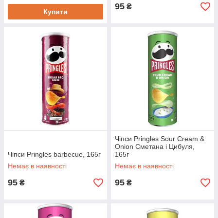
95
₴
Купити
Чіпси Pringles Sour Cream &
Onion Сметана і Цибуля,
Чіпси Pringles barbecue, 165г
165г
Немає в наявності
Немає в наявності
95
95
₴
₴