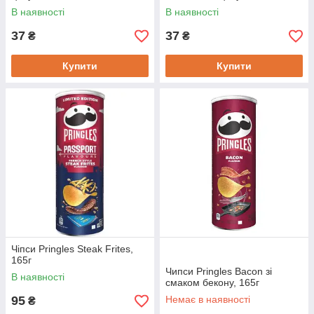
В наявності
В наявності
37
37
₴
₴
Купити
Купити
Чіпси Pringles Steak Frites,
165г
Чипси Pringles Bacon зі
В наявності
смаком бекону, 165г
95
Немає в наявності
₴