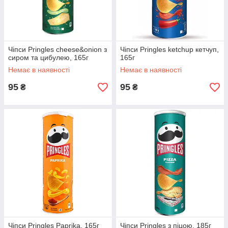
Чіпси Pringles cheese&onion з
Чіпси Pringles ketchup кетчуп,
сиром та цибулею, 165г
165г
Немає в наявності
Немає в наявності
95
95
₴
₴
Чіпси Pringles Paprika, 165г
Чіпси Pringles з піцою, 185г