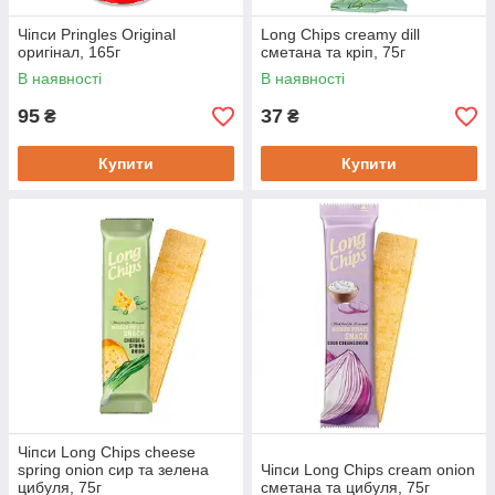
Чіпси Pringles Original
Long Chips creamy dill
оригінал, 165г
сметана та кріп, 75г
В наявності
В наявності
95
37
₴
₴
Купити
Купити
Чіпси Long Chips cheese
spring onion сир та зелена
Чіпси Long Chips cream onion
цибуля, 75г
сметана та цибуля, 75г