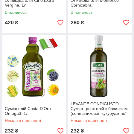
Оливкова олія Cirio Extra
Оливкова олія Monterico
Vergine, 1л
Cornicabra
В наявності
В наявності
420
280
₴
₴
LEVANTE CONDIGUSTO
Суміш олій Costa D'Oro
Суміш трьох олій з базиліком
Omega3, 1л
(соняшникової, кукурудзяної,
з кісточок винограду), 1л
Немає в наявності
Немає в наявності
232
232
₴
₴