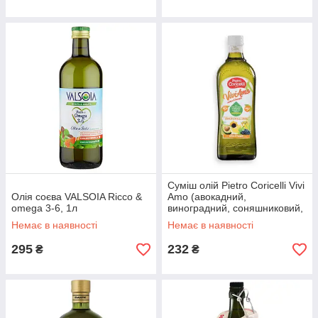
Суміш олій Pietro Coricelli Vivi
Олія соєва VALSOIA Ricco &
Amo (авокадний,
omega 3-6, 1л
виноградний, соняшниковий,
оливковий, ріпаковий)
Немає в наявності
Немає в наявності
295
232
₴
₴