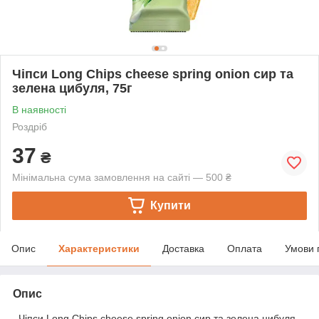
Чіпси Long Chips cheese spring onion сир та
зелена цибуля, 75г
В наявності
Роздріб
37
₴
Мінімальна сума замовлення на сайті — 500 ₴
Купити
Опис
Характеристики
Доставка
Оплата
Умови 
Опис
Чіпси Long Chips cheese spring onion сир та зелена цибуля,