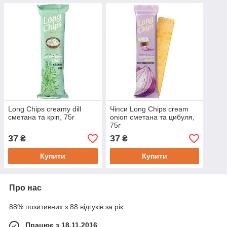
Long Chips creamy dill
Чіпси Long Chips cream
сметана та кріп, 75г
onion сметана та цибуля,
75г
37
37
₴
₴
Купити
Купити
Про нас
88% позитивних з 88 відгуків за рік
Працює з 18.11.2016