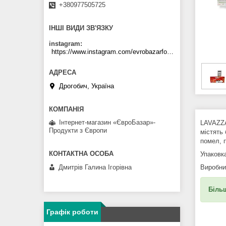
+380977505725
ІНШІ ВИДИ ЗВ'ЯЗКУ
instagram
https://www.instagram.com/evrobazarfood/
Дрогобич, Україна
Інтернет-магазин «ЄвроБазар»-
LAVAZZA
Продукти з Європи
містять 
помел, п
Упаковка
Дмитрів Галина Ігорівна
Виробник
Більш
Графік роботи