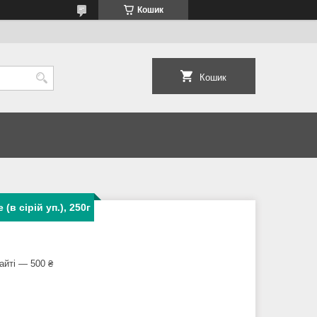
Кошик
Кошик
(в сірій уп.), 250г
айті — 500 ₴