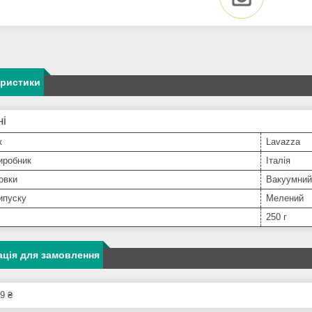
еристики
ні
к
Lavazza
иробник
Італія
овки
Вакуумний
ипуску
Мелений
250 г
ція для замовлення
9 ₴