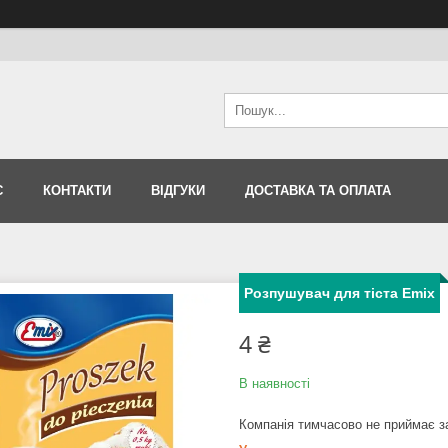
С
КОНТАКТИ
ВІДГУКИ
ДОСТАВКА ТА ОПЛАТА
Розпушувач для тіста Emix
4 ₴
В наявності
Компанія тимчасово не приймає 