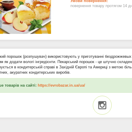
повернення товару протягом 14 д
кий порошок (розпушувач) використовують у приготуванні бездрожжевых в
им як додати вологі інгредієнти. Пекарський порошок - це штучно складе
ується в кондитерській справі в Західній Європі та Америці з метою біл
тних, акуратних кондитерських виробів.
е товарів на сайті:
https://evrobazar.in.ua/ua/