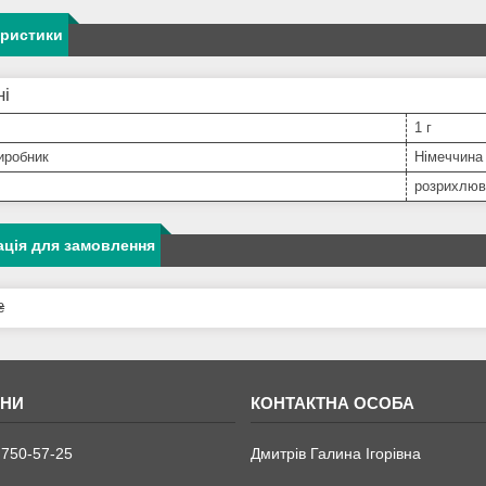
еристики
ні
1 г
иробник
Німеччина
розрихлюв
ція для замовлення
₴
 750-57-25
Дмитрів Галина Ігорівна