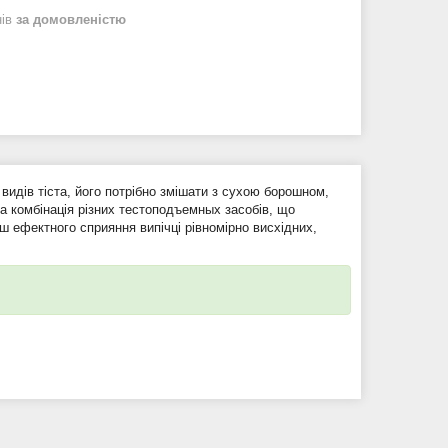
нів
за домовленістю
идів тіста, його потрібно змішати з сухою борошном,
на комбінація різних тестоподъемных засобів, що
ьш ефектного сприяння випічці рівномірно висхідних,