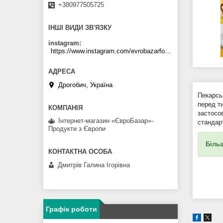
+380977505725
ІНШІ ВИДИ ЗВ'ЯЗКУ
instagram
https://www.instagram.com/evrobazarfood/
Дрогобич, Україна
Пекарсь
перед т
застосов
Інтернет-магазин «ЄвроБазар»-
стандар
Продукти з Європи
Більш
Дмитрів Галина Ігорівна
Графік роботи