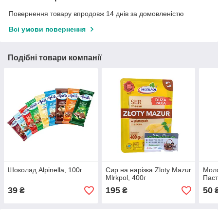
Повернення товару впродовж 14 днів за домовленістю
Всі умови повернення
Подібні товари компанії
Шоколад Alpinella, 100г
Сир на нарізка Zloty Mazur
Моло
Mlrkpol, 400г
Паст
39
195
50
₴
₴