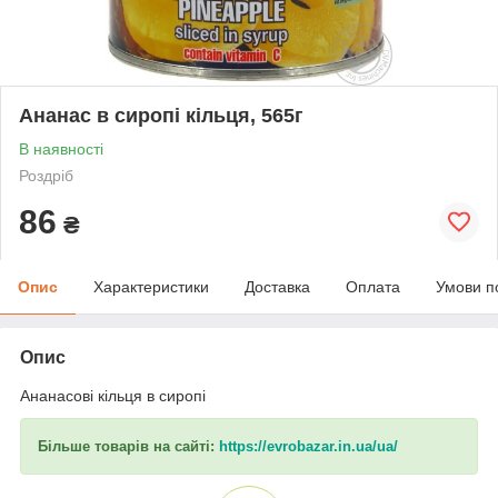
Ананас в сиропі кільця, 565г
В наявності
Роздріб
86
₴
Опис
Характеристики
Доставка
Оплата
Умови п
Опис
Ананасові кільця в сиропі
Більше товарів на сайті:
https://evrobazar.in.ua/ua/