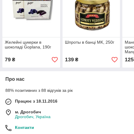
Желейні цукерки в
Шпроты в банці MK, 250г
Манг
шоколаді Goplana, 190г
шоко
Mang
79
139
125
₴
₴
Про нас
88% позитивних з 88 відгуків за рік
Працює з 18.11.2016
м. Дрогобич
Дрогобич, Україна
Контакти