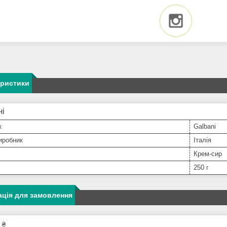
еристики
ні
к
Galbani
иробник
Італія
Крем-сир
250 г
ція для замовлення
 ₴