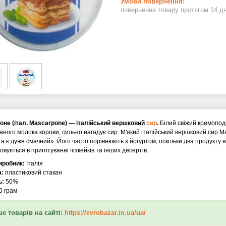
повернення товару протягом 14 д
оне (італ. Mascarpone) — італійський вершковий
сир
.
Білий свіжий кремопод
аного молока корови, сильно нагадує сир. М'який італійський вершковий сир М
та є дуже смачний». Його часто порівнюють з йогуртом, оскільки два продукту
овується в приготуванні чізкейків та інших десертів.
иробник:
Італія
а:
пластиковий стакан
ь:
50%
0 грам
е товарів на сайті:
https://evrobazar.in.ua/ua/