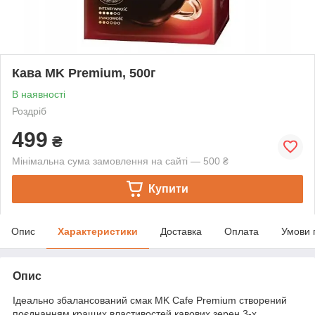
Кава MK Premium, 500г
В наявності
Роздріб
499
₴
Мінімальна сума замовлення на сайті — 500 ₴
Купити
Опис
Характеристики
Доставка
Оплата
Умови 
Опис
Ідеально збалансований смак MK Cafe Premium створений
поєднанням кращих властивостей кавових зерен 3-х