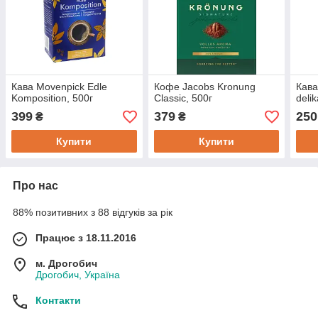
Кава Movenpick Edle
Кофе Jacobs Kronung
Кава
Komposition, 500г
Classic, 500г
deli
399
379
250
₴
₴
Купити
Купити
Про нас
88% позитивних з 88 відгуків за рік
Працює з 18.11.2016
м. Дрогобич
Дрогобич, Україна
Контакти