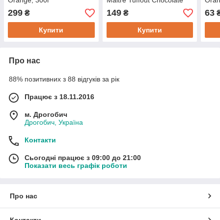
Orange, 300г
Maitre Tuffout Chocolate
Oran
Orange Mints, 200г
299
149
63
₴
₴
Купити
Купити
Про нас
88% позитивних з 88 відгуків за рік
Працює з 18.11.2016
м. Дрогобич
Дрогобич, Україна
Контакти
Сьогодні працює з 09:00 до 21:00
Показати весь графік роботи
Про нас