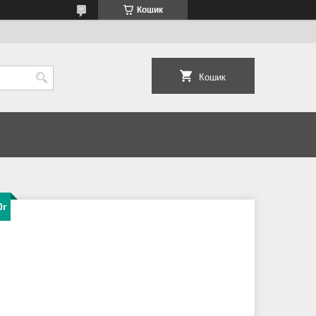
Кошик
Кошик
0г