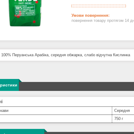
повернення товару протягом 14 д
і 100% Перуанська Арабіка, середня обжарка, слабо відчутна Кислинка
еристики
ні
 кави
Середня
750 г