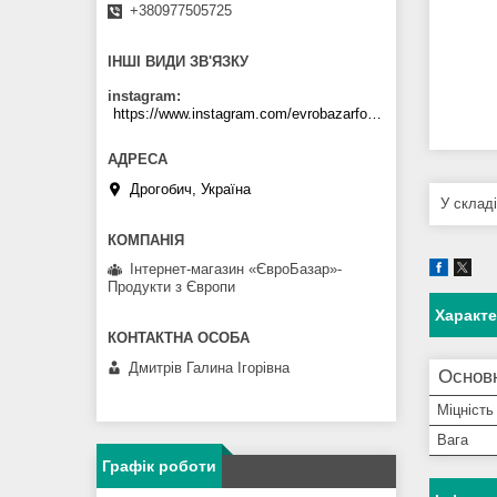
+380977505725
ІНШІ ВИДИ ЗВ'ЯЗКУ
instagram
https://www.instagram.com/evrobazarfood/
Дрогобич, Україна
У склад
Інтернет-магазин «ЄвроБазар»-
Продукти з Європи
Характ
Дмитрів Галина Ігорівна
Основ
Міцність
Вага
Графік роботи