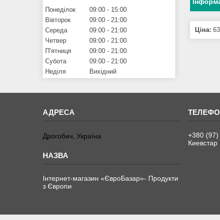
Інформа
Понеділок
09:00
15:00
Вівторок
09:00
21:00
Ціна:
63
Середа
09:00
21:00
Четвер
09:00
21:00
Пʼятниця
09:00
21:00
Субота
09:00
21:00
Неділя
Вихідний
+380 (97)
Дрогобич, Україна
Киевстар
Інтернет-магазин «ЄвроБазар»- Продукти
з Європи