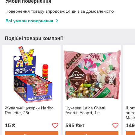
Умови повернення
Повернення товару впродовж 14 днів за домовленістю
Всі умови повернення
Подібні товари компанії
Жувальні цукерки Haribo
Цукерки Laica Ovetti
Шоко
Roulette, 25г
Asortiti Асорті, 1кг
апел
Mait
Oran
15
595
149
₴
₴/кг