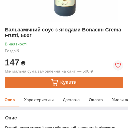
Бальзамічний соус з ягодами Bonacini Crema
Frutti, 500г
В наявності
Роздріб
147
₴
Мінімальна сума замовлення на сайті — 500 ₴
Купити
Опис
Характеристики
Доставка
Оплата
Умови п
Опис
Густий, оксамитовий крем збагачений сиропом із лісовими