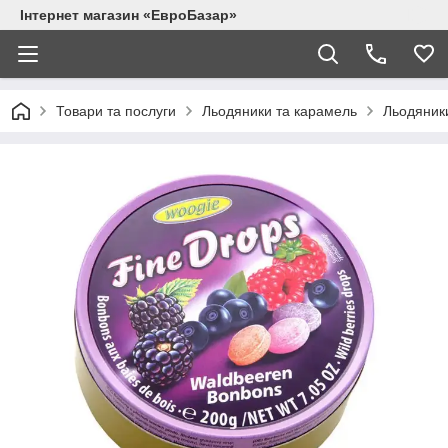
Інтернет магазин «ЕвроБазар»
Товари та послуги
Льодяники та карамель
Льодяники