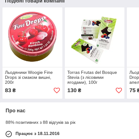
Подібні товари компанії
Льодяники Woogie Fine
Torras Frutas del Bosque
Льод
Drops зі смаком вишні,
Stevia (з лісовими
Drop
200г
ягодами), 100г
апел
83
130
75
₴
₴
Про нас
88% позитивних з 88 відгуків за рік
Працює з 18.11.2016