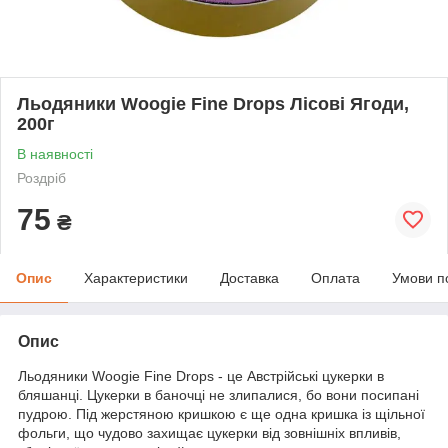
Льодяники Woogie Fine Drops Лісові Ягоди,
200г
В наявності
Роздріб
75
₴
Опис
Характеристики
Доставка
Оплата
Умови п
Опис
Льодяники Woogie Fine Drops - це Австрійські цукерки в
бляшанці. Цукерки в баночці не злипалися, бо вони посипані
пудрою. Під жерстяною кришкою є ще одна кришка із щільної
фольги, що чудово захищає цукерки від зовнішніх впливів,