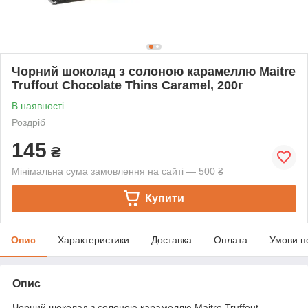
Чорний шоколад з солоною карамеллю Maitre
Truffout Chocolate Thins Caramel, 200г
В наявності
Роздріб
145
₴
Мінімальна сума замовлення на сайті — 500 ₴
Купити
Опис
Характеристики
Доставка
Оплата
Умови п
Опис
Чорний шоколад з солоною карамеллю Maitre Truffout