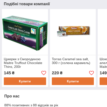
Подібні товари компанії
Цукерки з Смородиною
Torras Caramel sea salt,
Шоко
Maitre Truffout Chocolate
300 г (солена карамель)
апел
Thins, 200г
Mait
Oran
145
220
149
₴
₴
Купити
Купити
Про нас
88% позитивних з 88 відгуків за рік