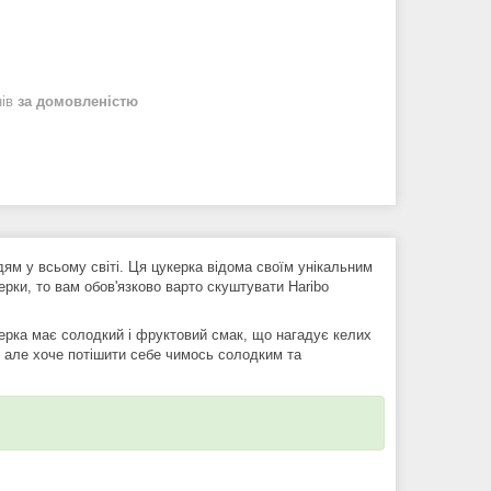
нів
за домовленістю
ям у всьому світі. Ця цукерка відома своїм унікальним
рки, то вам обов'язково варто скуштувати Haribo
ерка має солодкий і фруктовий смак, що нагадує келих
, але хоче потішити себе чимось солодким та