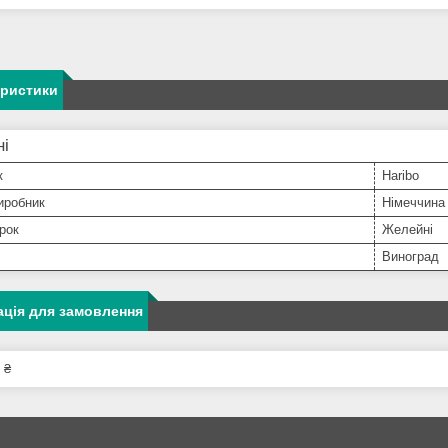
еристики
ні
к
Haribo
иробник
Німеччина
рок
Желейні
Виноград
ція для замовлення
 ₴