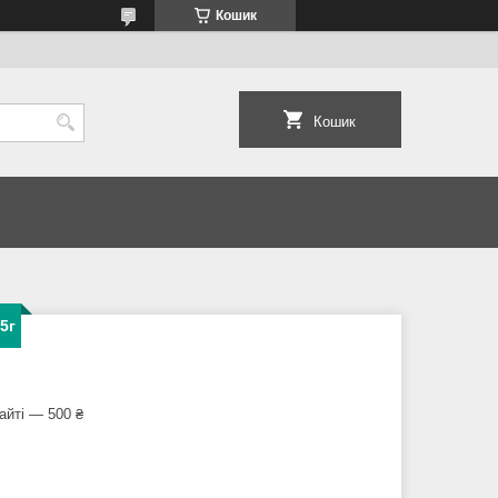
Кошик
Кошик
5г
айті — 500 ₴