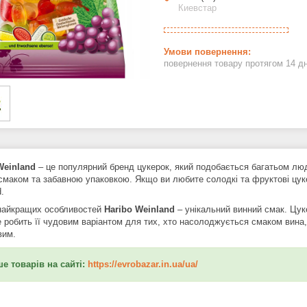
Киевстар
повернення товару протягом 14 д
Weinland
– це популярний бренд цукерок, який подобається багатьом люд
смаком та забавною упаковкою. Якщо ви любите солодкі та фруктові цуке
.
найкращих особливостей
Haribo Weinland
– унікальний винний смак. Цук
е робить її чудовим варіантом для тих, хто насолоджується смаком вина
вим.
е товарів на сайті:
https://evrobazar.in.ua/ua/