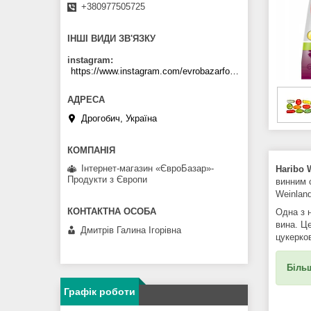
+380977505725
ІНШІ ВИДИ ЗВ'ЯЗКУ
instagram
https://www.instagram.com/evrobazarfood/
Дрогобич, Україна
Інтернет-магазин «ЄвроБазар»-
Haribo 
Продукти з Європи
винним 
Weinland
Одна з 
вина. Ц
Дмитрів Галина Ігорівна
цукерко
Більш
Графік роботи