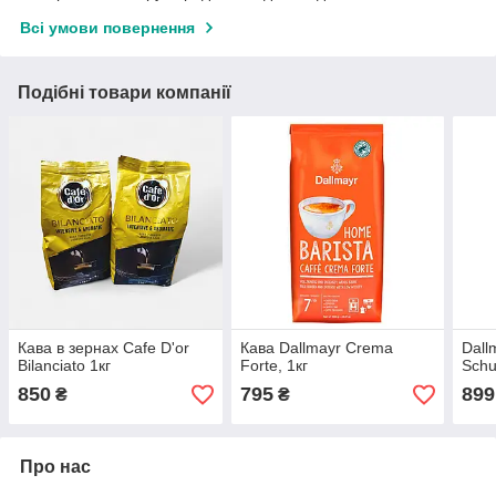
Всі умови повернення
Подібні товари компанії
Кава в зернах Cafe D'or
Кава Dallmayr Crema
Dall
Bilanciato 1кг
Forte, 1кг
Schu
850
795
899
₴
₴
Про нас