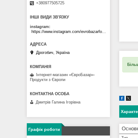
+380977505725
ІНШІ ВИДИ ЗВ'ЯЗКУ
instagram
https://www.instagram.com/evrobazarfood/
Дрогобич, Україна
Більш
Інтернет-магазин «ЄвроБазар»-
Продукти з Європи
Дмитрів Галина Ігорівна
Характ
Основ
Графік роботи
Тип