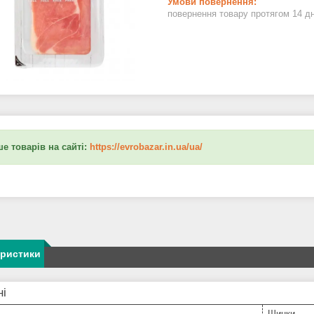
повернення товару протягом 14 д
е товарів на сайті:
https://evrobazar.in.ua/ua/
еристики
ні
Шинки