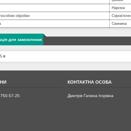
Нарізка
пособом обробки
Сиров'ялен
а
Свинина
ція для замовлення
5 ₴
 750-57-25
Дмитрів Галина Ігорівна