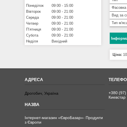
Понеділок
09:00
15:00
Фасовка
Вівторок
09:00
21:00
Вид за с
Середа
09:00
21:00
Тип м'яс
Четвер
09:00
21:00
Пʼятниця
09:00
21:00
Субота
09:00
21:00
Інформа
Неділя
Вихідний
Ціна:
10
+380 (97)
Дрогобич, Україна
Киевстар
Інтернет-магазин «ЄвроБазар»- Продукти
з Європи