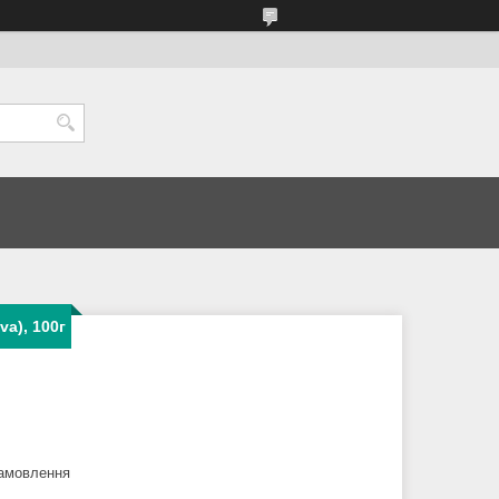
va), 100г
замовлення