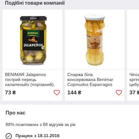
Подібні товари компанії
BENIMAR Jalapenos
Спаржа біла
Чіпс
гострий перець
консервована Benimar
spri
халапеньйо (порізаний),
Cojonudos Esparragos
цибу
130г
Blancos, 370г
73
144
37
₴
₴
Про нас
88% позитивних з 88 відгуків за рік
Працює з 18.11.2016