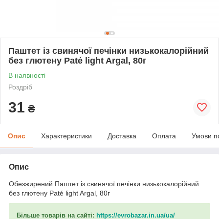
Паштет із свинячої печінки низькокалорійний
без глютену Paté light Argal, 80г
В наявності
Роздріб
31
₴
Опис
Характеристики
Доставка
Оплата
Умови п
Опис
Обезжирений Паштет із свинячої печінки низькокалорійний
без глютену Paté light Argal, 80г
Більше товарів на сайті:
https://evrobazar.in.ua/ua/