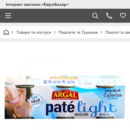
Інтернет магазин «ЕвроБазар»
Товари та послуги
Паштети та Тушонка
Паштет із св