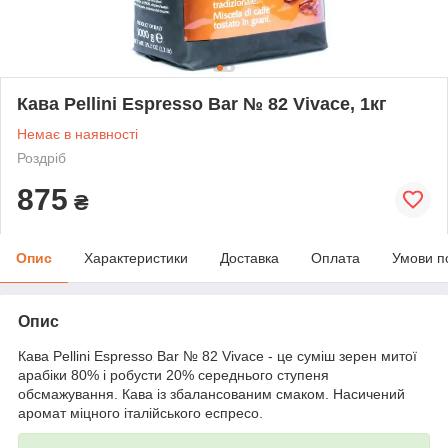
Кава Pellini Espresso Bar № 82 Vivace, 1кг
Немає в наявності
Роздріб
875
₴
Опис
Характеристики
Доставка
Оплата
Умови п
Опис
Кава Pellini Espresso Bar № 82 Vivace - це суміш зерен митої
арабіки 80% і робусти 20% середнього ступеня
обсмажування. Кава із збалансованим смаком. Насичений
аромат міцного італійського еспресо.