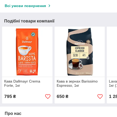
Всі умови повернення
Подібні товари компанії
Кава Dallmayr Crema
Кава в зернах Barissimo
Lava
Forte, 1кг
Espresso, 1кг
1кг 
795
650
1 2
₴
₴
Про нас