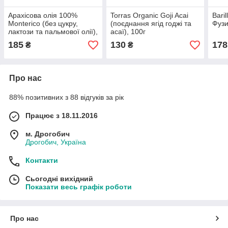
Арахісова олія 100%
Torras Organic Goji Acai
Bari
Monterico (без цукру,
(поєднання ягід годжі та
Фузи
лактози та пальмової олії),
асаї), 100г
500 г
185
130
178
₴
₴
Про нас
88% позитивних з 88 відгуків за рік
Працює з 18.11.2016
м. Дрогобич
Дрогобич, Україна
Контакти
Сьогодні вихідний
Показати весь графік роботи
Про нас