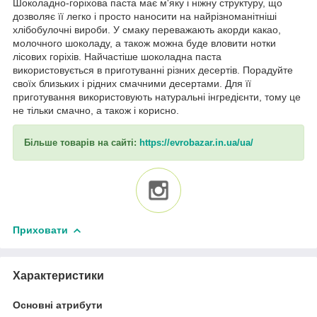
Шоколадно-горіхова паста має м'яку і ніжну структуру, що
дозволяє її легко і просто наносити на найрізноманітніші
хлібобулочні вироби. У смаку переважають акорди какао,
молочного шоколаду, а також можна буде вловити нотки
лісових горіхів. Найчастіше шоколадна паста
використовується в приготуванні різних десертів. Порадуйте
своїх близьких і рідних смачними десертами. Для її
приготування використовують натуральні інгредієнти, тому це
не тільки смачно, а також і корисно.
Більше товарів на сайті:
https://evrobazar.in.ua/ua/
Приховати
Характеристики
Основні атрибути