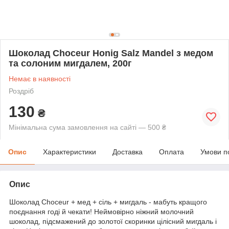
Шоколад Choceur Honig Salz Mandel з медом
та солоним мигдалем, 200г
Немає в наявності
Роздріб
130
₴
Мінімальна сума замовлення на сайті — 500 ₴
Опис
Характеристики
Доставка
Оплата
Умови п
Опис
Шоколад Choceur + мед + сіль + мигдаль - мабуть кращого
поєднання годі й чекати! Неймовірно ніжний молочний
шоколад, підсмажений до золотої скоринки цілісний мигдаль і