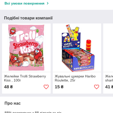
Всі умови повернення
Подібні товари компанії
Желейки Trolli Strawberry
Жувальні цукерки Haribo
Желе
Kiss , 100г
Roulette, 25г
shar
48
15
41
₴
₴
Про нас
88% позитивних з 88 відгуків за рік