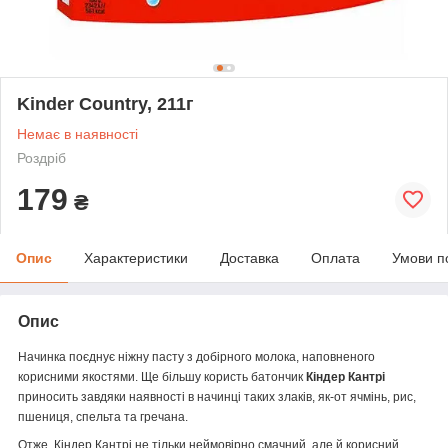
Kinder Country, 211г
Немає в наявності
Роздріб
179
₴
Опис
Характеристики
Доставка
Оплата
Умови п
Опис
Начинка поєднує ніжну пасту з добірного молока, наповненого
корисними якостями. Ще більшу користь батончик
Кіндер Кантрі
приносить завдяки наявності в начинці таких злаків, як-от ячмінь, рис,
пшениця, спельта та гречана.
Отже, Кіндер Кантрі не тільки неймовірно смачний, але й корисний.