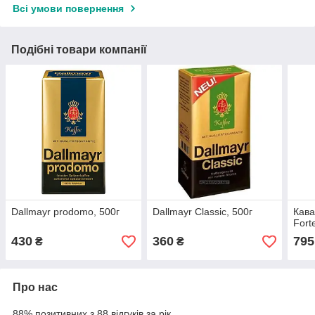
Всі умови повернення
Подібні товари компанії
Dallmayr prodomo, 500г
Dallmayr Classic, 500г
Кава
Forte
430
360
795
₴
₴
Про нас
88% позитивних з 88 відгуків за рік