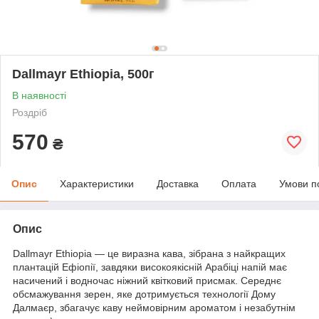
Dallmayr Ethiopia, 500г
В наявності
Роздріб
570
₴
Опис
Характеристики
Доставка
Оплата
Умови п
Опис
Dallmayr Ethiopia — це виразна кава, зібрана з найкращих
плантацій Ефіопії, завдяки високоякісній Арабіці напій має
насичений і водночас ніжний квітковий присмак. Середнє
обсмажування зерен, яке дотримується технології Дому
Далмаєр, збагачує каву неймовірним ароматом і незабутнім