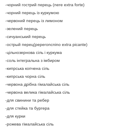
-чорний гострий перець (nere extra forte)
-чорний перець із куркумою
-червоний перець із лимоном
-зелений перець
-сичуанський перець
-острый перец(peperoncnino extra picante)
-цільнозернова сіль і куркума
-соль інтегральна з імбиром
-кипрська копчена сіль
-кипрська чорна сіль
-червона дрібна гімалайська сіль
-червона велика гімалайська сіль
-для свинини та ребер
-для стейка та бургера
-для курки
-рожева гімалайська сіль