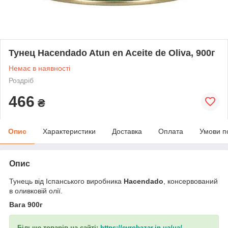
Тунец Hacendado Atun en Aceite de Oliva, 900г
Немає в наявності
Роздріб
466
₴
Опис
Характеристики
Доставка
Оплата
Умови п
Опис
Тунець від Іспанського виробника
Hacendado
, консервований
в оливковій олії.
Вага 900г
Більше товарів на сайті:
https://evrobazar.in.ua/ua/