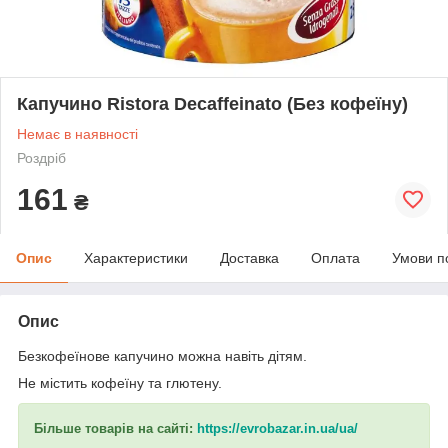
Капучино Ristora Decaffeinato (Без кофеїну)
Немає в наявності
Роздріб
161
₴
Опис
Характеристики
Доставка
Оплата
Умови п
Опис
Безкофеїнове капучино можна навіть дітям.
Не містить кофеїну та глютену.
Більше товарів на сайті:
https://evrobazar.in.ua/ua/