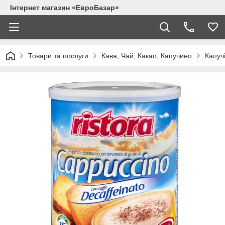
Інтернет магазин «ЕвроБазар»
Товари та послуги
Кава, Чай, Какао, Капучино
Капуч