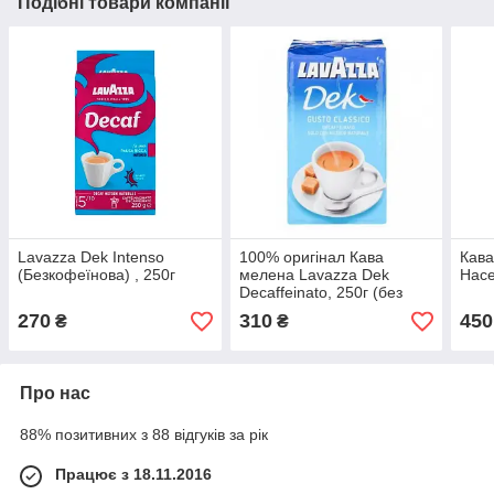
Подібні товари компанії
Lavazza Dek Intenso
100% оригінал Кава
Кава
(Безкофеїнова) , 250г
мелена Lavazza Dek
Hace
Decaffeinato, 250г (без
кофеїну)
270
310
450
₴
₴
Про нас
88% позитивних з 88 відгуків за рік
Працює з 18.11.2016