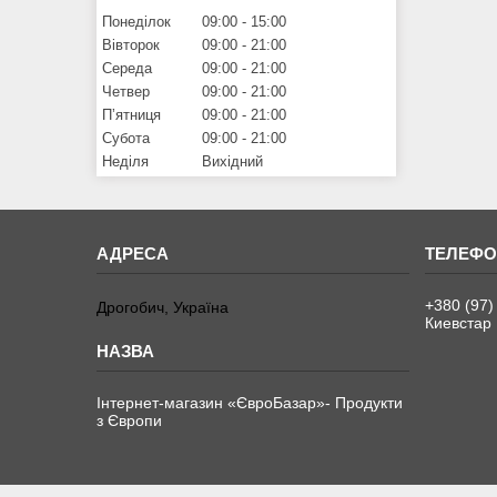
Понеділок
09:00
15:00
Вівторок
09:00
21:00
Середа
09:00
21:00
Четвер
09:00
21:00
Пʼятниця
09:00
21:00
Субота
09:00
21:00
Неділя
Вихідний
+380 (97)
Дрогобич, Україна
Киевстар
Інтернет-магазин «ЄвроБазар»- Продукти
з Європи