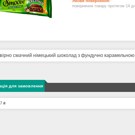
повернення товару протягом 14 д
ірно смачний німецький шоколад з фундучно карамельною
ція для замовлення
7 ₴