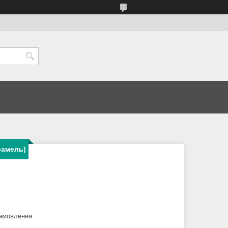
рамель)
замовлення