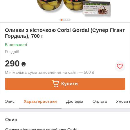
Оливки з кісточкою Corbi Gordal (Супер Гігант
Гордаль), 700 г
В наявності
Роздріб
290
₴
Мінімальна сума замовлення на сайті — 500 ₴
Купити
Опис
Характеристики
Доставка
Оплата
Умови 
Опис
Оливки з іспанського виробника Corbi.