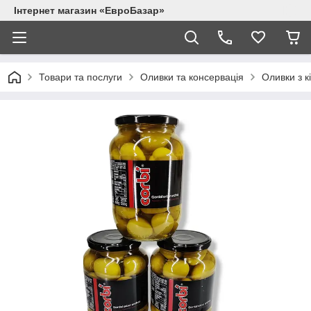
Інтернет магазин «ЕвроБазар»
Товари та послуги
Оливки та консервація
Оливки з к