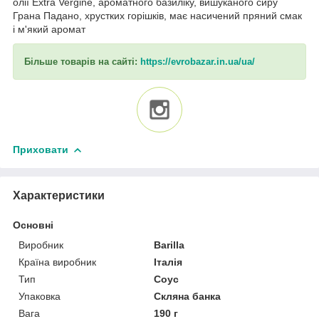
олії Extra Vergine, ароматного базиліку, вишуканого сиру
Грана Падано, хрустких горішків, має насичений пряний смак
і м'який аромат
Більше товарів на сайті:
https://evrobazar.in.ua/ua/
Приховати
Характеристики
Основні
Виробник
Barilla
Країна виробник
Італія
Тип
Соус
Упаковка
Скляна банка
Вага
190 г