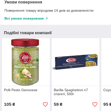
Умови повернення
Повернення товару впродовж 14 днів за домовленістю
Всі умови повернення
Подібні товари компанії
Polli Pesto Genovese
Barilla Spaghetinni n7
Соус
спагеті, 500г
105
59
95
₴
₴