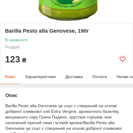
Barilla Pesto alla Genovese, 190г
В наявності
Роздріб
123
₴
Опис
Характеристики
Доставка
Оплата
Умови п
Опис
Barilla Pesto alla Genovese це соус c створений на основі
добірної оливкової олії Extra Vergine, ароматного базиліку,
вишуканого сиру Грана Падано, хрустких горішків, має
насичений пряний смак і м'який ароматBarilla Pesto alla
Genovese це соус c створений на основі добірної оливкової